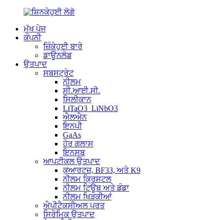
ਮੁੱਖ ਪੇਜ
ਕੰਪਨੀ
ਜ਼ਿੰਕੇਹੁਈ ਬਾਰੇ
ਡਾਊਨਲੋਡ
ਉਤਪਾਦ
ਸਬਸਟ੍ਰੇਟ
ਨੀਲਮ
ਸੀ.ਆਈ.ਸੀ.
ਸਿਲੀਕਾਨ
LiTaO3_LiNbO3
ਐਲਐਨ
ਇਨਪੀ
GaAs
ਹੋਰ ਗਲਾਸ
ਇਨਸਬ
ਆਪਟੀਕਲ ਉਤਪਾਦ
ਕੁਆਰਟਜ਼, BF33, ਅਤੇ K9
ਨੀਲਮ ਕ੍ਰਿਸਟਲ
ਨੀਲਮ ਟਿਊਬ ਅਤੇ ਡੰਡਾ
ਨੀਲਮ ਖਿੜਕੀਆਂ
ਐਪੀਟੈਕਸੀਅਲ ਪਰਤ
ਸਿਰੇਮਿਕ ਉਤਪਾਦ