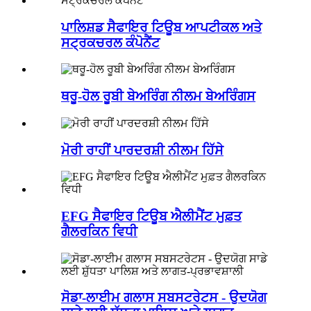
ਪਾਲਿਸ਼ਡ ਸੈਫਾਇਰ ਟਿਊਬ ਆਪਟੀਕਲ ਅਤੇ
ਸਟ੍ਰਕਚਰਲ ਕੰਪੋਨੈਂਟ
ਥਰੂ-ਹੋਲ ਰੂਬੀ ਬੇਅਰਿੰਗ ਨੀਲਮ ਬੇਅਰਿੰਗਸ
ਮੋਰੀ ਰਾਹੀਂ ਪਾਰਦਰਸ਼ੀ ਨੀਲਮ ਹਿੱਸੇ
EFG ਸੈਫਾਇਰ ਟਿਊਬ ਐਲੀਮੈਂਟ ਮੁਫ਼ਤ
ਗੈਲਰਕਿਨ ਵਿਧੀ
ਸੋਡਾ-ਲਾਈਮ ਗਲਾਸ ਸਬਸਟਰੇਟਸ - ਉਦਯੋਗ