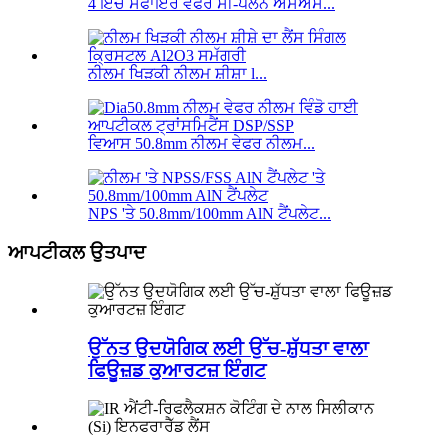
4 ਇੰਚ ਸੈਫਾਇਰ ਵੇਫਰ ਸੀ-ਪਲੇਨ ਐਸਐਸ...
ਨੀਲਮ ਖਿੜਕੀ ਨੀਲਮ ਸ਼ੀਸ਼ਾ l...
ਵਿਆਸ 50.8mm ਨੀਲਮ ਵੇਫਰ ਨੀਲਮ...
NPS 'ਤੇ 50.8mm/100mm AlN ਟੈਂਪਲੇਟ...
ਆਪਟੀਕਲ ਉਤਪਾਦ
ਉੱਨਤ ਉਦਯੋਗਿਕ ਲਈ ਉੱਚ-ਸ਼ੁੱਧਤਾ ਵਾਲਾ
ਫਿਊਜ਼ਡ ਕੁਆਰਟਜ਼ ਇੰਗਟ