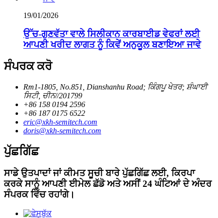
19/01/2026
ਉੱਚ-ਗੁਣਵੱਤਾ ਵਾਲੇ ਸਿਲੀਕਾਨ ਕਾਰਬਾਈਡ ਵੇਫਰਾਂ ਲਈ
ਆਪਣੀ ਖਰੀਦ ਲਾਗਤ ਨੂੰ ਕਿਵੇਂ ਅਨੁਕੂਲ ਬਣਾਇਆ ਜਾਵੇ
ਸੰਪਰਕ ਕਰੋ
Rm1-1805, No.851, Dianshanhu Road; ਕਿੰਗਪੂ ਖੇਤਰ; ਸ਼ੰਘਾਈ
ਸਿਟੀ, ਚੀਨ//201799
+86 158 0194 2596
+86 187 0175 6522
eric@xkh-semitech.com
doris@xkh-semitech.com
ਪੁੱਛਗਿੱਛ
ਸਾਡੇ ਉਤਪਾਦਾਂ ਜਾਂ ਕੀਮਤ ਸੂਚੀ ਬਾਰੇ ਪੁੱਛਗਿੱਛ ਲਈ, ਕਿਰਪਾ
ਕਰਕੇ ਸਾਨੂੰ ਆਪਣੀ ਈਮੇਲ ਛੱਡੋ ਅਤੇ ਅਸੀਂ 24 ਘੰਟਿਆਂ ਦੇ ਅੰਦਰ
ਸੰਪਰਕ ਵਿੱਚ ਰਹਾਂਗੇ।