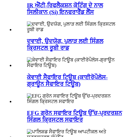
IR ਐਂਟੀ-ਰਿਫਲੈਕਸ਼ਨ ਕੋਟਿੰਗ ਦੇ ਨਾਲ
ਸਿਲੀਕਾਨ (Si) ਇਨਫਰਾਰੈੱਡ ਲੈਂਸ
ਦਵਾਈ, ਉਦਯੋਗ, ਪੁਲਾੜ ਲਈ ਸਿੰਗਲ
ਕ੍ਰਿਸਟਲ ਰੂਬੀ ਰਾਡ
ਕੇਵਾਈ ਸੈਫਾਇਰ ਟਿਊਬ (ਕਾਈਰੋਪੌਲੋਸ-
ਗ੍ਰਾਊਨ ਸੈਫਾਇਰ ਟਿਊਬ)
EFG ਗ੍ਰੋਨ ਸਫਾਇਰ ਟਿਊਬ ਉੱਚ-ਪ੍ਰਦਰਸ਼ਨ
ਸਿੰਗਲ ਕ੍ਰਿਸਟਲ ਸਫਾਇਰ