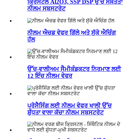
ਕ੍ਰਿਸਟਲ Al2O3, SSP DSP ਉੱਚ ਸਖ਼ਤਤਾ
ਨੀਲਮ ਸਬਸਟਰੇਟ
ਨੀਲਮ ਐਚਡ ਵੇਫਰ ਗਿੱਲੇ ਅਤੇ ਸੁੱਕੇ ਐਚਿੰਗ
ਹੱਲ
ਉੱਚ-ਵਾਲੀਅਮ ਸੈਮੀਕੰਡਕਟਰ ਨਿਰਮਾਣ ਲਈ
12 ਇੰਚ ਨੀਲਮ ਵੇਫਰ
ਪ੍ਰੋਸੈਸਿੰਗ ਲਈ ਨੀਲਮ ਵੇਫਰ ਖਾਲੀ ਉੱਚ
ਸ਼ੁੱਧਤਾ ਵਾਲਾ ਕੱਚਾ ਨੀਲਮ ਸਬਸਟਰੇਟ