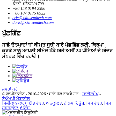
ਸਿਟੀ, ਚੀਨ//201799
+86 158 0194 2596
+86 187 0175 6522
eric@xkh-semitech.com
doris@xkh-semitech.com
ਪੁੱਛਗਿੱਛ
ਸਾਡੇ ਉਤਪਾਦਾਂ ਜਾਂ ਕੀਮਤ ਸੂਚੀ ਬਾਰੇ ਪੁੱਛਗਿੱਛ ਲਈ, ਕਿਰਪਾ
ਕਰਕੇ ਸਾਨੂੰ ਆਪਣੀ ਈਮੇਲ ਛੱਡੋ ਅਤੇ ਅਸੀਂ 24 ਘੰਟਿਆਂ ਦੇ ਅੰਦਰ
ਸੰਪਰਕ ਵਿੱਚ ਰਹਾਂਗੇ।
ਜਮ੍ਹਾਂ ਕਰੋ
© ਕਾਪੀਰਾਈਟ - 2010-2026 : ਸਾਰੇ ਹੱਕ ਰਾਖਵੇਂ ਹਨ।
ਸਾਈਟਮੈਪ
-
ਏਐਮਪੀ ਮੋਬਾਈਲ
ਸਿਲੀਕਾਨ ਕਾਰਬਾਈਡ ਵੇਫਰ
,
ਅਨੁਕੂਲਿਤ
,
ਨੀਲਮ ਟਿਊਬ
,
ਸਿਸ ਵੇਫਰ
,
ਸਿਸ
ਸਬਸਟ੍ਰੇਟ
,
6 ਇੰਚ
,