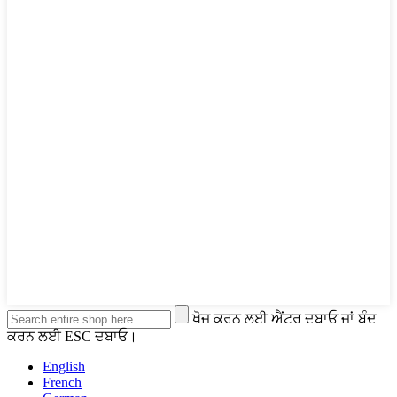
ਖੋਜ ਕਰਨ ਲਈ ਐਂਟਰ ਦਬਾਓ ਜਾਂ ਬੰਦ
ਕਰਨ ਲਈ ESC ਦਬਾਓ।
English
French