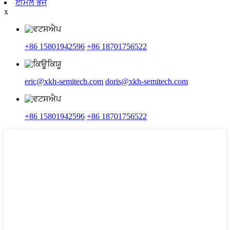
ਈਮੇਲ ਭੇਜੋ
x
+86 15801942596
+86 18701756522
eric@xkh-semitech.com
doris@xkh-semitech.com
+86 15801942596
+86 18701756522