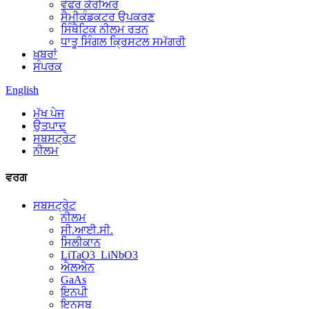
ਵੇਫਰ ਕੈਰੀਅਰ
ਸੈਮੀਕੰਡਕਟਰ ਉਪਕਰਣ
ਸਿੰਥੈਟਿਕ ਨੀਲਮ ਰਤਨ
ਧਾਤੂ ਸਿੰਗਲ ਕ੍ਰਿਸਟਲ ਸਮੱਗਰੀ
ਖ਼ਬਰਾਂ
ਸੰਪਰਕ
English
ਮੁੱਖ ਪੇਜ
ਉਤਪਾਦ
ਸਬਸਟ੍ਰੇਟ
ਨੀਲਮ
ਵਰਗ
ਸਬਸਟ੍ਰੇਟ
ਨੀਲਮ
ਸੀ.ਆਈ.ਸੀ.
ਸਿਲੀਕਾਨ
LiTaO3_LiNbO3
ਐਲਐਨ
GaAs
ਇਨਪੀ
ਇਨਸਬ