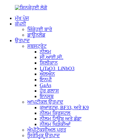
ਮੁੱਖ ਪੇਜ
ਕੰਪਨੀ
ਜ਼ਿੰਕੇਹੁਈ ਬਾਰੇ
ਡਾਊਨਲੋਡ
ਉਤਪਾਦ
ਸਬਸਟ੍ਰੇਟ
ਨੀਲਮ
ਸੀ.ਆਈ.ਸੀ.
ਸਿਲੀਕਾਨ
LiTaO3_LiNbO3
ਐਲਐਨ
ਇਨਪੀ
GaAs
ਹੋਰ ਗਲਾਸ
ਇਨਸਬ
ਆਪਟੀਕਲ ਉਤਪਾਦ
ਕੁਆਰਟਜ਼, BF33, ਅਤੇ K9
ਨੀਲਮ ਕ੍ਰਿਸਟਲ
ਨੀਲਮ ਟਿਊਬ ਅਤੇ ਡੰਡਾ
ਨੀਲਮ ਖਿੜਕੀਆਂ
ਐਪੀਟੈਕਸੀਅਲ ਪਰਤ
ਸਿਰੇਮਿਕ ਉਤਪਾਦ